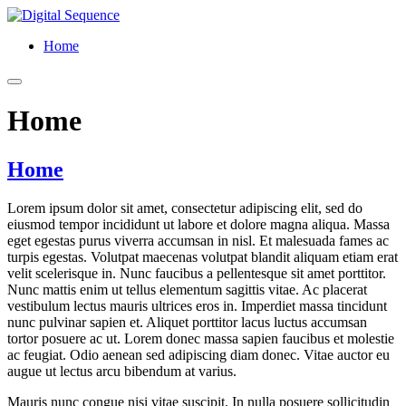
Home
Home
Home
Lorem ipsum dolor sit amet, consectetur adipiscing elit, sed do
eiusmod tempor incididunt ut labore et dolore magna aliqua. Massa
eget egestas purus viverra accumsan in nisl. Et malesuada fames ac
turpis egestas. Volutpat maecenas volutpat blandit aliquam etiam erat
velit scelerisque in. Nunc faucibus a pellentesque sit amet porttitor.
Nunc mattis enim ut tellus elementum sagittis vitae. Ac placerat
vestibulum lectus mauris ultrices eros in. Imperdiet massa tincidunt
nunc pulvinar sapien et. Aliquet porttitor lacus luctus accumsan
tortor posuere ac ut. Lorem donec massa sapien faucibus et molestie
ac feugiat. Odio aenean sed adipiscing diam donec. Vitae auctor eu
augue ut lectus arcu bibendum at varius.
Mauris nunc congue nisi vitae suscipit. In nulla posuere sollicitudin